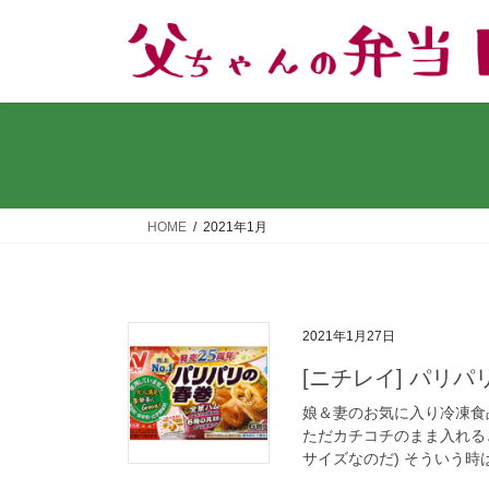
コ
ナ
ン
ビ
テ
ゲ
ン
ー
ツ
シ
へ
ョ
ス
ン
キ
に
ッ
移
HOME
2021年1月
プ
動
2021年1月27日
[ニチレイ] パリパ
娘＆妻のお気に入り冷凍食
ただカチコチのまま入れる
サイズなのだ) そういう時