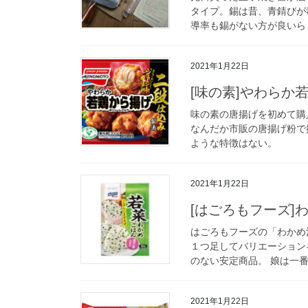
タイプ。錫は昔、青錆びが
導率も錫がない方が良いらし
2021年1月22日
[味の素]やわらか
味の素の唐揚げを初めて購
なんだか市販の唐揚げ粉で
ような特徴はない。
2021年1月22日
[はごろもフーズ]
はごろもフーズの「わかめ
１つ足してバリエーション
のない安定商品。 娘は一番
2021年1月22日