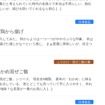
毒だと考えられていた時代の名残りで本当は不用らしい。熱伝
いが、錆びを防いでくれるなら初心 […]
冷凍食品
若鶏から揚げ
入してみた。 特からよりは一つ一つがやや小ぶりな印象。 衣は
揚げた感じかなーという感じ。 まぁ普通に美味しいが、目立つ
ふりかけ・混ぜご飯の素
わかめ混ぜご飯
混ぜご飯」シリーズ。 現在全6種類。 基本の「わかめ」に味を
を出している。 割とどこでも売っていて手に入りやすく、外れ
地味？な若菜が一番のお気に入 […]
冷凍食品