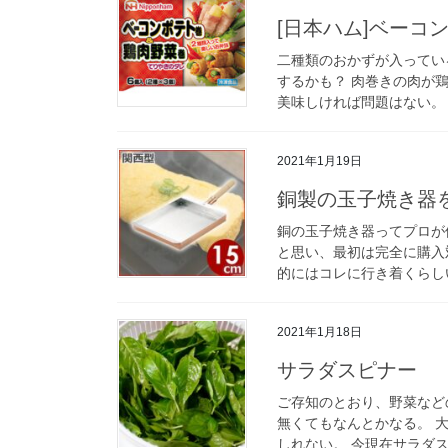
[日本ハム]ベーコ
二種類のおかずが入ってい
するかも？ 肉巻きの肉が
美味しければ問題はない。 
2021年1月19日
銅製の玉子焼き器
銅の玉子焼き器ってプロが
と思い、最初は完全に購入
的にはコレに行き着くらしい
2021年1月18日
サラダスピナー
ご存知のとおり、野菜など
無くてもなんとかなる。 
しれない。 今現在サラダス