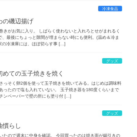
冷凍食品
わの磯辺揚げ
巻きがお気に入り。 しばらく使わないと入れろとせがまれるく
ので、最後にちょっと隙間が埋まらない時にも便利。(温め＆冷ま
家の冷凍庫には、ほぼ切らす事 […]
グッズ
初めての玉子焼きを焼く
さっそく卵2個を使って玉子焼きを焼いてみる。はじめは調味料
あったので塩も入れていない。 玉子焼き器を180度くらいまで
ンペーパーで壁の所にも塗り付 […]
グッズ
油慣らし
いたので週末に中身を確認。 今回買ったのは焼き面が錫引きの