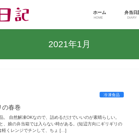
ホーム
弁当
HOME
DIARY
2021年1月
冷凍食品
リの春巻
品。 自然解凍OKなので、詰めるだけでいいのが素晴らしい。
と、娘の弁当箱では入らない時がある。(短辺方向にギリギリの
は軽くレンジでチンして、ちょ […]