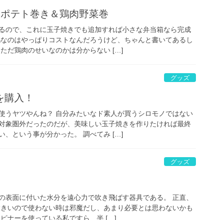
ンポテト巻き＆鶏肉野菜巻
るので、これに玉子焼きでも追加すれば小さな弁当箱なら完成
鶏なのはやっぱりコストなんだろうけど、ちゃんと書いてあるし
ただ鶏肉のせいなのかは分からない […]
グッズ
を購入！
使うヤツやんね？ 自分みたいなド素人が買うシロモノではない
対象圏外だったのだが、美味しい玉子焼きを作りたければ最終
、という事が分かった。 調べてみ […]
グッズ
の表面に付いた水分を遠心力で吹き飛ばす器具である。 正直、
大きいので使わない時は邪魔だし、あまり必要とは思わないかも
ピナーを使っている私ですら、半 […]