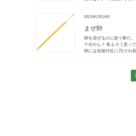
2021年1月14日
まぜ卵
卵を混ぜるのに使う棒だ。 
十分やん？ 私もそう思っ
卵には先端付近に刃(それ程
投
稿
の
ペ
ー
ジ
送