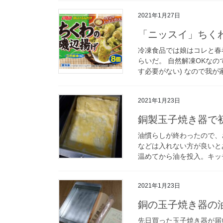
2021年1月27日
「ニッスイ」ちく
冷凍食品では娘はコレと春
らいだ。 自然解凍OKな
す必要がない) なので我が
2021年1月23日
銅製玉子焼き器で
油慣らしが終わったので、
などは入れない方が良いと
温めてから油を投入。キッチ
2021年1月23日
銅の玉子焼き器の
先日買った玉子焼き器が届