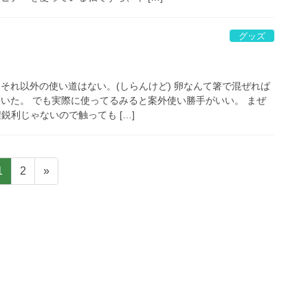
グッズ
それ以外の使い道はない。(しらんけど) 卵なんて箸で混ぜれば
ていた。 でも実際に使ってるみると案外使い勝手がいい。 まぜ
鋭利じゃないので触っても […]
固
固
1
2
»
定
定
ペ
ペ
ー
ー
ジ
ジ