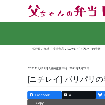
コ
ナ
ン
ビ
テ
ゲ
ン
ー
ツ
シ
へ
ョ
ス
ン
キ
に
ッ
移
HOME
食材
冷凍食品
[ニチレイ] パリパリの春巻
プ
動
2021年1月27日
/ 最終更新日時 :
2021年1月27日
[ニチレイ] パリパリ
Facebook
X
Copy