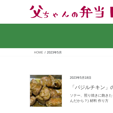
コ
ナ
ン
ビ
テ
ゲ
ン
ー
ツ
シ
へ
ョ
ス
ン
キ
に
ッ
移
HOME
2023年5月
プ
動
2023年5月18日
「バジルチキン」
ソテー、照り焼きに飽きた
んだから？) 材料 作り方