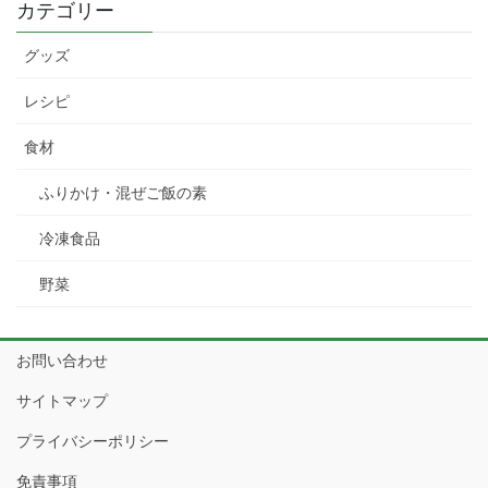
カテゴリー
グッズ
2．適用範囲
レシピ
食材
本プライバシーポリシーは、当サイトにおいてのみ適用されま
す。
ふりかけ・混ぜご飯の素
冷凍食品
3．個人情報の取得と利用目的
野菜
当サイトで取得する訪問者の個人情報と利用目的、保存期間等は
お問い合わせ
下記の通りです。
サイトマップ
3-1．コメントを残した際に個人情
プライバシーポリシー
報を取得します
免責事項