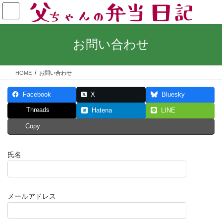
コ
ナ
ン
ビ
テ
ゲ
ン
ー
お問い合わせ
ツ
シ
へ
ョ
ス
ン
HOME
お問い合わせ
キ
に
ッ
移
Facebook
X
Bluesky
プ
動
Threads
Hatena
LINE
Copy
氏名
メールアドレス