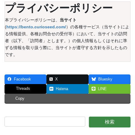
プライバシーポリシー
本プライバシーポリシーは、
当サイト
(
https://bento.curioseed.com
/
）の各種サービス（当サイトによ
る情報提供、各種お問合せの受付等）において、当サイトの訪問
者（以下、「訪問者」とします。）の個人情報もしくはそれに準
ずる情報を取り扱う際に、当サイトが遵守する方針を示したもの
です。
1．基本方針
Facebook
X
Bluesky
Threads
Hatena
LINE
Copy
当サイトは、個人情報の重要性を認識し、個人情報を保護するこ
とが社会的責務であると考え、個人情報に関する法令を遵守し、
当サイトで取扱う個人情報の取得、利用、管理を適正に行いま
す。当サイトで収集した情報は、利用目的の範囲内で適切に取り
扱います。