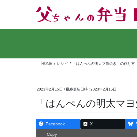
コ
ナ
ン
ビ
テ
ゲ
ン
ー
ツ
シ
へ
ョ
ス
ン
キ
に
ッ
移
HOME
レシピ
「はんぺんの明太マヨ焼き」の作り方
プ
動
2023年2月15日
/ 最終更新日時 :
2023年2月15日
「はんぺんの明太マヨ
Facebook
X
Copy