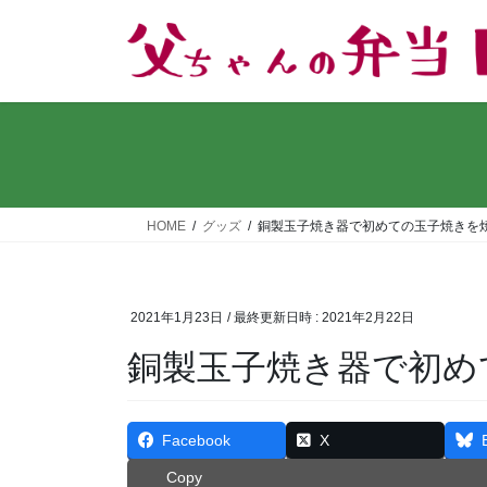
コ
ナ
ン
ビ
テ
ゲ
ン
ー
ツ
シ
へ
ョ
ス
ン
キ
に
ッ
移
HOME
グッズ
銅製玉子焼き器で初めての玉子焼きを
プ
動
2021年1月23日
/ 最終更新日時 :
2021年2月22日
銅製玉子焼き器で初め
Facebook
X
Copy