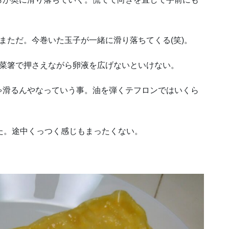
まただ。今巻いた玉子が一緒に滑り落ちてくる(笑)。
を菜箸で押さえながら卵液を広げないといけない。
ゃ滑るんやなっていう事。油を弾くテフロンではいくら
た。途中くっつく感じもまったくない。