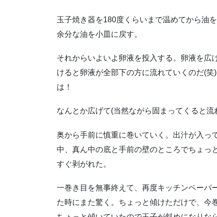
玉子焼き器を180度くらいまで温めてから油
余分な油を小皿に戻す。
それからいよいよ卵液を投入する。卵液を広
けると卵液が全部下の方に流れていくのだ(笑
は！
なんとか広げて(当然ながら固まってくると流
奥から手前に慎重に巻いていく。出汁が入っ
中、真ん中の底と手前の壁のところでちょっ
すぐ剥がれた。
一巻き目を無事終えて、再度キッチンペーパ
た時にまた驚く。ちょっと傾けただけで、今巻
ちょっと傾いていたので玉子が斜めになりな