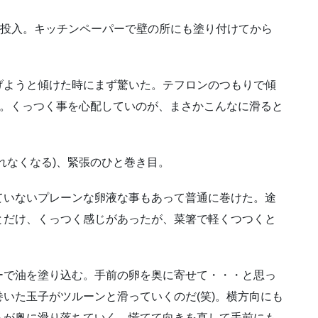
を投入。キッチンペーパーで壁の所にも塗り付けてから
げようと傾けた時にまず驚いた。テフロンのつもりで傾
)。くっつく事を心配していのが、まさかこんなに滑ると
れなくなる)、緊張のひと巻き目。
ていないプレーンな卵液な事もあって普通に巻けた。途
とだけ、くっつく感じがあったが、菜箸で軽くつつくと
ーで油を塗り込む。手前の卵を奥に寄せて・・・と思っ
いた玉子がツルーンと滑っていくのだ(笑)。横方向にも
らが奥に滑り落ちていく。慌てて向きを直して手前にも