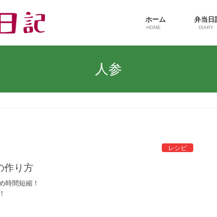
ホーム
弁当
HOME
DIARY
人参
レシピ
の作り方
め時間短縮！
！