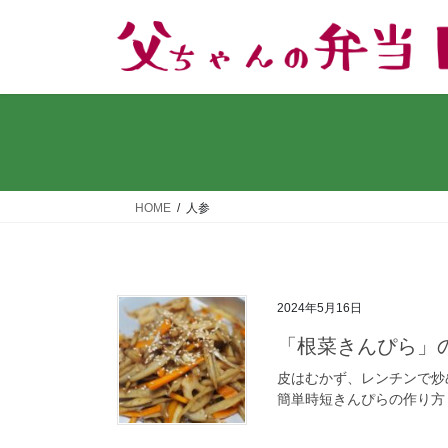
コ
ナ
ン
ビ
テ
ゲ
ン
ー
ツ
シ
へ
ョ
ス
ン
キ
に
ッ
移
HOME
人参
プ
動
2024年5月16日
「根菜きんぴら」
皮はむかず、レンチンで炒
簡単時短きんぴらの作り方