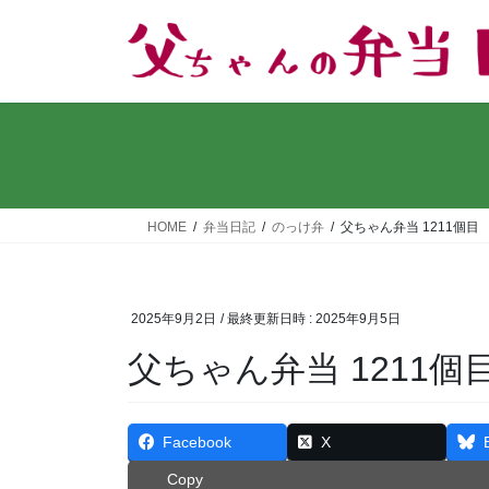
コ
ナ
ン
ビ
テ
ゲ
ン
ー
ツ
シ
へ
ョ
ス
ン
キ
に
ッ
移
HOME
弁当日記
のっけ弁
父ちゃん弁当 1211個目
プ
動
2025年9月2日
/ 最終更新日時 :
2025年9月5日
父ちゃん弁当 1211個
Facebook
X
Copy