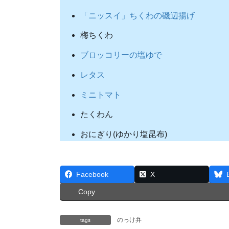
「ニッスイ」ちくわの磯辺揚げ
梅ちくわ
ブロッコリーの塩ゆで
レタス
ミニトマト
たくわん
おにぎり(ゆかり塩昆布)
Facebook
X
Copy
のっけ弁
tags