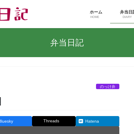
ホーム
弁当
HOME
DIARY
弁当日記
のっけ弁
目
Threads
Bluesky
Hatena