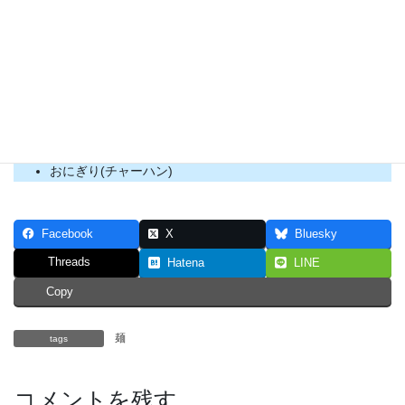
ウインナー
チーズちくわ
辛味噌ちくわ
ブロッコリーの塩ゆで
レタス
おにぎり(チャーハン)
Facebook
X
Bluesky
Threads
Hatena
LINE
Copy
麺
tags
コメントを残す