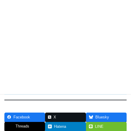
お品書き
玉子焼き
あじしそ巻きフライ
[日本ハム]甘酢肉団子 炸肉丸子
レタス
ブロッコリーの塩ゆで
ブドウ
炊き込みご飯
たくわん
Facebook
X
Bluesky
Threads
Hatena
LINE